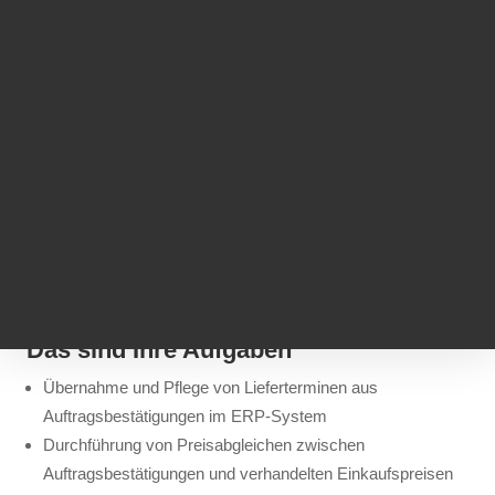
Die Liebherr-Mischtechnik GmbH mit Sitz in Bad
Schussenried ent­wickelt und fer­tigt ein umfang­rei­ches Port­
folio hoch­wer­tiger Ma­schi­nen und An­lagen für die Beton­pro­
duk­tion. Dazu zählen Fahr­mischer, Beton­pum­pen und –
misch­anlagen sowie Sen­soren und Mess­technik.
Praktikant / Werkstudent Einkauf &
Supply Chain Management (m/w/d)
Das sind Ihre Aufgaben
Übernahme und Pflege von Lieferterminen aus
Auftragsbestätigungen im ERP-System
Durchführung von Preisabgleichen zwischen
Auftragsbestätigungen und verhandelten Einkaufspreisen