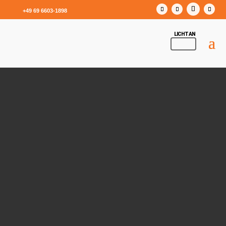
+49 69 6603-1898
Praktikant / Werkstudent Einkauf & Supply Chain
Management (m/w/d)
in Bad Schussenried
Liebherr-Mischtechnik GmbH
Die Liebherr-Mischtechnik GmbH mit Sitz in Bad