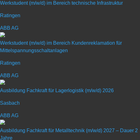
Werkstudent (m/w/d) im Bereich technische Infrastruktur
unter­nehmen mit Standort in Südlohn und insgesamt 100 Mit­
Ratingen
arbeitern. Wir planen, entwickeln und ver­treiben seit über40 Jahren
integrierte Wiege­technik, ein­schließ­lich Software und Daten­über­
ABB AG
tragungs­systeme, von hohem Nutzen und hoher Zuver­lässig­keit für
die welt­weiten Märkte der Gewinnungs-, Ent­sorgungs- und
Werkstudent (m/w/d) im Bereich Kundenreklamation für
Mittelspannungsschaltanlagen
Recycling­industrie. Durch unseren hohen Anspruch an Inno­vation,
Technik und Qualität wurden wir zum Markt­führer für inte­grierte
Ratingen
Wiege­technik.
ABB AG
Ausbildung Fachkraft für Lagerlogistik (m/w/d) 2026
Sasbach
Schülerpraktikum mit
ABB AG
Schwerpunkt
Ausbildung Fachkraft für Metalltechnik (m/w/d) 2027 – Dauer 2
„Informationstechnologie“
Jahre