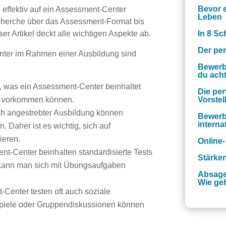
Bevor e
h effektiv auf ein Assessment-Center
Leben
echerche über das Assessment-Format bis
er Artikel deckt alle wichtigen Aspekte ab.
In 8 Sc
Der per
enter im Rahmen einer Ausbildung sind
Bewerb
du ach
 was ein Assessment-Center beinhaltet
Die per
s vorkommen können.
Vorste
h angestrebter Ausbildung können
Bewerb
intern
 Daher ist es wichtig, sich auf
ieren.
Online-
nt-Center beinhalten standardisierte Tests
Stärke
 kann man sich mit Übungsaufgaben
Absage
Wie ge
Center testen oft auch soziale
piele oder Gruppendiskussionen können