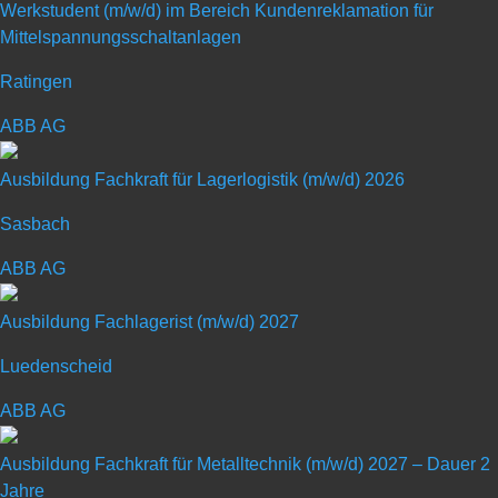
Werkstudent (m/w/d) im Bereich Kundenreklamation für
Mittelspannungsschaltanlagen
Ratingen
Duales Studium Embedded
ABB AG
Systems (B.Eng.)
Ausbildung Fachkraft für Lagerlogistik (m/w/d) 2026
Sasbach
Art: Duales Studium
ABB AG
Ausbildungsberuf: Maschinen- und
Anlagenbau
Ausbildung Fachlagerist (m/w/d) 2027
Luedenscheid
Schulabschluss: Fachhochschul- oder
Hochschulreife
ABB AG
Ausbildung Fachkraft für Metalltechnik (m/w/d) 2027 – Dauer 2
Jahre