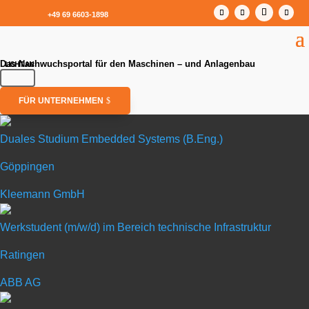
+49 69 6603-1898
Das Nachwuchsportal für den Maschinen – und Anlagenbau
FÜR UNTERNEHMEN
Duales Studium Embedded Systems (B.Eng.)
Göppingen
Duales Studium Embedded Systems (B.Eng.)
Kleemann GmbH
in Göppingen
Werkstudent (m/w/d) im Bereich technische Infrastruktur
Ratingen
Kleemann GmbH
ABB AG