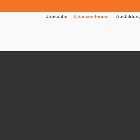
Jobsuche
Chancen-Finder
Ausbildun
ktikum mit Schwerpunkt „Techni
fabrik GmbH