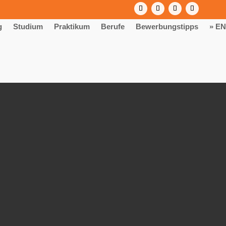
g
Studium
Praktikum
Berufe
Bewerbungstipps
» EN
k & Metall“