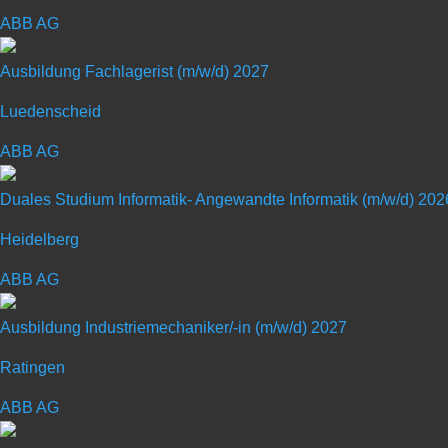
ABB AG
Ausbildung Fachlagerist (m/w/d) 2027
Mit RAUCH in die Zunkunft – Die Zukunft kommt von selbs
Luedenscheid
Weltweit vertrauen Landwirte und Lohn­unternehmer auf die
ABB AG
konsequenten Umsetzung der Markt­anforderungen von h
Gegründet im Jahr 1921, wird RAUCH heute in der vierten 
Duales Studium Informatik- Angewandte Informatik (m/w/d) 202
innovative RAUCH-Produkte in der Düngetechnik, Kommun
Heidelberg
Mit RAUCH in die Zunkunft – Die Zukunft kommt von selbs
ABB AG
Weltweit vertrauen Landwirte und Lohn­unternehmer auf die
Ausbildung Industriemechaniker/-in (m/w/d) 2027
konsequenten Umsetzung der Markt­anforderungen von h
Ratingen
Gegründet im Jahr 1921, wird RAUCH heute in der vierten 
innovative RAUCH-Produkte in der Düngetechnik, Kommun
ABB AG
Schülerpraktikum mit Schwerpunkt „