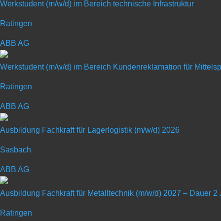
Werkstudent (m/w/d) im Bereich technische Infrastruktur
Mit RAUCH in die Zunkunft - Die Zukunft kommt von selbs
Ratingen
Weltweit vertrauen Landwirte und Lohn­unternehmer auf die
konsequenten Umsetzung der Markt­anforderungen von h
ABB AG
Gegründet im Jahr 1921, wird RAUCH heute in der vierten 
Werkstudent (m/w/d) im Bereich Kundenreklamation für Mittel
innovative RAUCH-Produkte in der Düngetechnik, Kommun
Ratingen
ABB AG
Ausbildung Fachkraft für Lagerlogistik (m/w/d) 2026
Schülerpraktikum mit 
Sasbach
ABB AG
Art: Praktikum für Schüler
Ausbildung Fachkraft für Metalltechnik (m/w/d) 2027 – Dauer 2
Ratingen