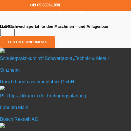
+49 69 6603-1898
redaktion@talentmaschine.de
Das Nachwuchsportal für den Maschinen – und Anlagenbau
FÜR UNTERNEHMEN
Schülerpraktikum mit Schwerpunkt „Technik & Metall“
Sinzheim
Schülerpra
Rauch Landmaschinenfabrik GmbH
in Sinzheim
Pflichtpraktikum in der Fertigungsplanung
Lohr am Main
Rauch Landmaschinen
Bosch Rexroth AG