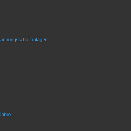
t, den Fortschritt aber müssen wir schaffen.
 Qualität und Zuver­lässigkeit der RAUCH-Produkte. Der intensive Dia
eute und morgen.
und fünften Generation als Familien­unternehmen geführt. Zwei Kernk
spannungsschaltanlagen
al­technik, Sätechnik als OEM-Partner.
Schwerpunkt „Technik & Me
 Jahre