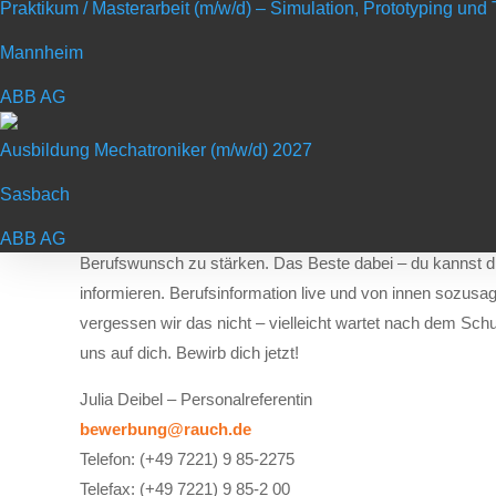
Praktikum / Masterarbeit (m/w/d) – Simulation, Prototyping un
Wir suchen Dich!
Mannheim
Du interessierst dich für Technik und Metall? Du schraub
ABB AG
Anderen an großen Teilen und Maschinen zu bauen? Dann b
Bereich Technik und Metall gibt dir die Möglichkeit erste
Ausbildung Mechatroniker (m/w/d) 2027
das dich interessiert. Hier erfährst du etwas über Produkt
lernst mit Metall zu arbeiten und kommst mit richtigen Prof
Sasbach
So hast du die Möglichkeit, deine persönlichen Interessen
ABB AG
Berufswunsch zu stärken. Das Beste dabei – du kannst d
informieren. Berufsinformation live und von innen sozusag
vergessen wir das nicht – vielleicht wartet nach dem Sch
uns auf dich. Bewirb dich jetzt!
Julia Deibel – Personalreferentin
bewerbung@rauch.de
Telefon: (+49 7221) 9 85-2275
Telefax: (+49 7221) 9 85-2 00