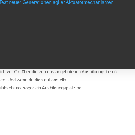
d Test neuer Generationen agiler Aktuatormechanismen
st und bastelst gern? Du hast Lust gemeinsam mit
ist du hier genau richtig. Ein Praktikum im
 Einblicke in dem Berufsfeld zu sammeln,
ion, Entwicklung und Konstruktion,
is in Kontakt.
 in der Praxis zu erproben und damit deinen
ich vor Ort über die von uns angebotenen Ausbildungsberufe
en. Und wenn du dich gut anstellst,
ulabschluss sogar ein Ausbildungsplatz bei