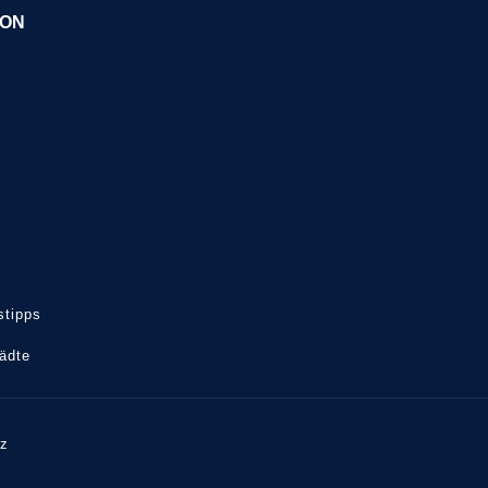
ION
tipps
tädte
tz