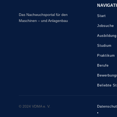
NAVIGAT
Das Nachwuchsportal für den
Start
Maschinen – und Anlagenbau
Jobsuche
Ausbildung
Studium
Praktikum
Berufe
Bewerbungs
Beliebte S
© 2024 VDMA e. V.
Datenschu
•