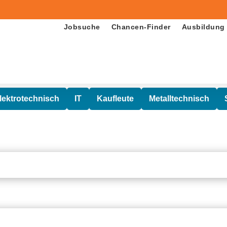
Jobsuche
Chancen-Finder
Ausbildung
lektrotechnisch
IT
Kaufleute
Metalltechnisch
Fachkraft für Lagerlogistik (m/w/d)